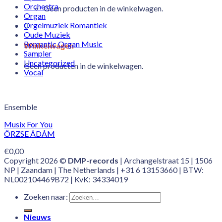
Orchestra
Geen producten in de winkelwagen.
Organ
Orgelmuziek Romantiek
0
Oude Muziek
Romantic Organ Music
Winkelwagen
Sampler
Uncategorized
Geen producten in de winkelwagen.
Vocal
Ensemble
Musix For You
ÖRZSE ÁDÁM
€
0,00
Copyright 2026 ©
DMP-records
| Archangelstraat 15 | 1506
NP | Zaandam | The Netherlands | +31 6 13153660 | BTW:
NL002104469B72 | KvK: 34334019
Zoeken naar:
Nieuws